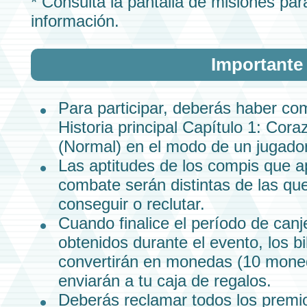
* Consulta la pantalla de misiones pa
información.
Importante
Para participar, deberás haber co
Historia principal
Capítulo 1:
Coraz
(Normal)
en el modo de un jugador
Las aptitudes de los
compis
que ap
combate serán distintas de las qu
conseguir o reclutar.
Cuando finalice el período de canj
obtenidos durante el
evento,
los
bi
convertirán en
monedas
(10
mone
enviarán a tu
caja de regalos.
Deberás reclamar todos los premio