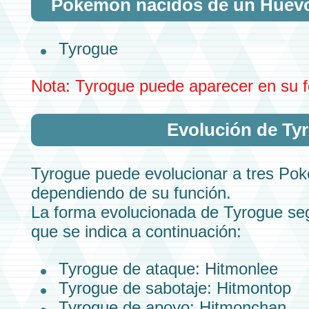
Pokémon nacidos de un
Huev
Tyrogue
Nota:
Tyrogue
puede aparecer en su f
Evolución de
Ty
Tyrogue
puede evolucionar a tres Pok
dependiendo de su
función.
La forma evolucionada de
Tyrogue
se
que se indica a continuación:
Tyrogue
de ataque:
Hitmonlee
Tyrogue
de sabotaje:
Hitmontop
Tyrogue
de apoyo:
Hitmonchan