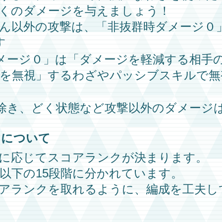
くのダメージを与えましょう！
ん以外の攻撃は、「非抜群時ダメージ０
す
メージ０」は「ダメージを軽減する相手
を無視」するわざや
パッシブスキル
で無
除き、どく状態など攻撃以外のダメージ
クについて
に応じてスコアランクが決まります。
以下の15段階に分かれています。
アランクを取れるように、編成を工夫し