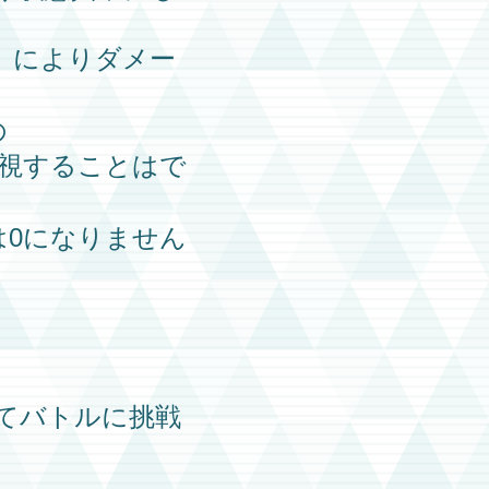
」によりダメー
の
視することはで
は0になりません
てバトルに挑戦