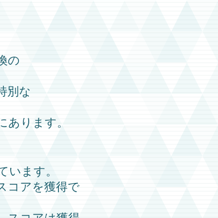
換の
特別な
にあります。
ています。
スコアを獲得で
、スコアは獲得