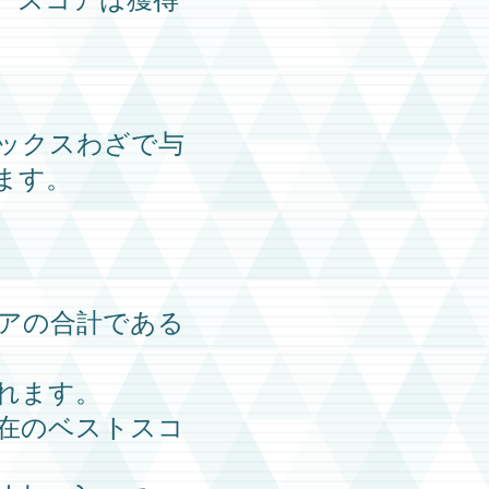
ックスわざ
で与
ます。
アの合計である
れます。
在のベストスコ