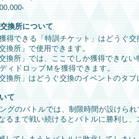
00,000-
交換所
について
獲得できる
「特訓チケット」
はどうぐ交
交換所」
で使用できます。
交換所」
では、ここでしか獲得できない
ディドロップＭ
を獲得できます。
交換所」
はどうぐ交換のイベントのタブ
いて
ング
のバトルでは、制限時間が設けられ
なるまで戦い続けるとバトルに勝利し、
滅してしまうとバトルに敗北してしまい