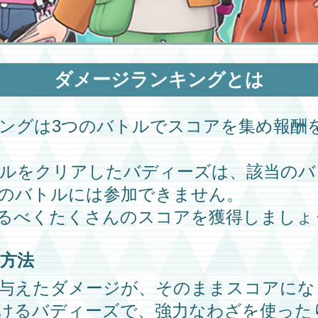
ダメージランキング
とは
ング
は3つのバトルでスコアを集め報酬
ルをクリアした
バディーズ
は、該当のバ
のバトルには参加できません。
るべくたくさんのスコアを獲得しましょ
方法
与えたダメージが、そのままスコアにな
ける
バディーズ
で、強力なわざを使った