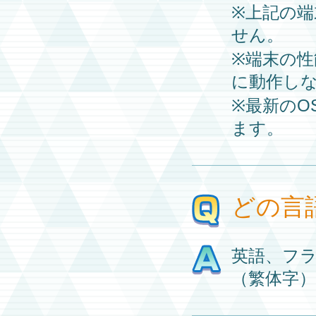
※上記の
せん。
※端末の
に動作し
※最新の
ます。
どの言
英語、フ
（繁体字）