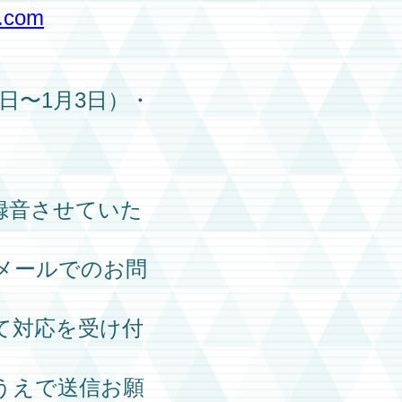
.com
1日〜1月3日）・
録音させていた
メールでのお問
て対応を受け付
うえで送信お願