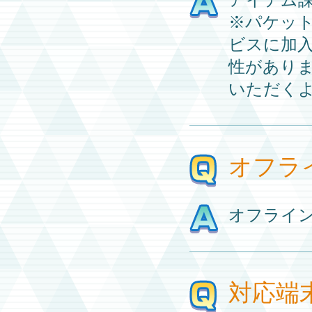
※パケッ
ビスに加
性があり
いただく
オフラ
オフライ
対応端