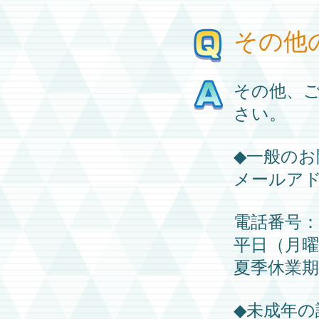
その他
その他、
さい。
◆一般のお
メールア
電話番号：03
平日（月曜日
夏季休業
◆未成年の