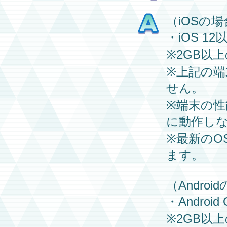
（iOSの
・iOS 12以上
※2GB以
※上記の
せん。
※端末の
に動作し
※最新の
ます。
（Androi
・Android 
※2GB以