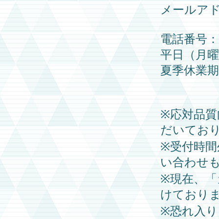
メールア
電話番号：03
平日（月曜日
夏季休業
※応対品
だいてお
※受付時
い合わせ
※現在、
けており
※恐れ入