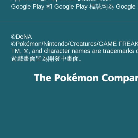
Google Play 和 Google Play 標誌均為 Goog
©DeNA
©Pokémon/Nintendo/Creatures/GAME FREA
TM, ®, and character names are trademarks o
遊戲畫面皆為開發中畫面。