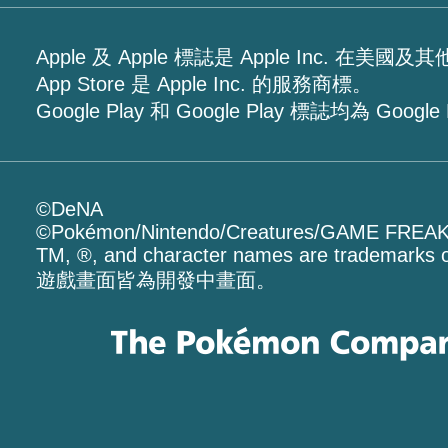
Apple 及 Apple 標誌是 Apple Inc. 在
App Store 是 Apple Inc. 的服務商標。
Google Play 和 Google Play 標誌均為 Goog
©DeNA
©Pokémon/Nintendo/Creatures/GAME FREA
TM, ®, and character names are trademarks o
遊戲畫面皆為開發中畫面。