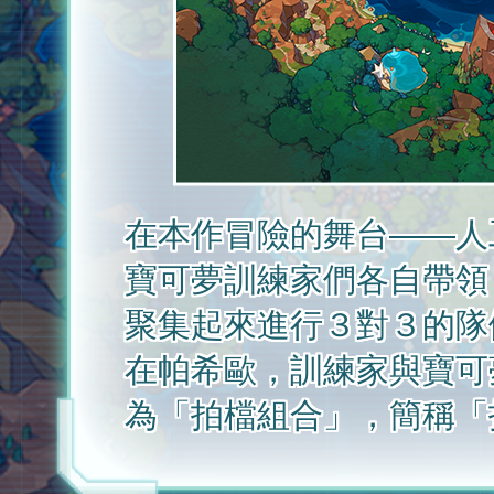
在本作冒險的舞台——人
寶可夢訓練家們各自帶領
聚集起來進行３對３的隊
在帕希歐，訓練家與寶可
為「拍檔組合」，簡稱「