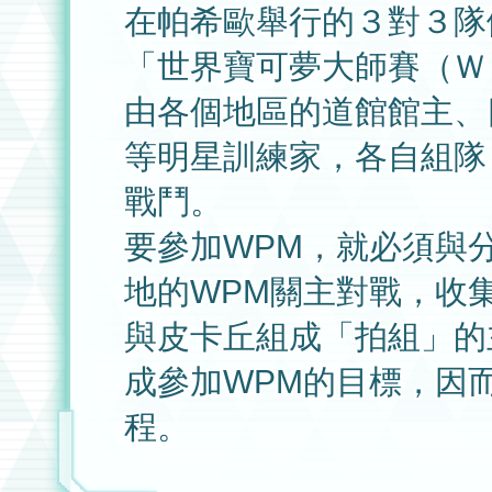
在帕希歐舉行的３對３隊
「世界寶可夢大師賽（Ｗ
由各個地區的道館館主、
等明星訓練家，各自組隊
戰鬥。
要參加WPM，就必須與
地的WPM關主對戰，收
與皮卡丘組成「拍組」的
成參加WPM的目標，因
程。