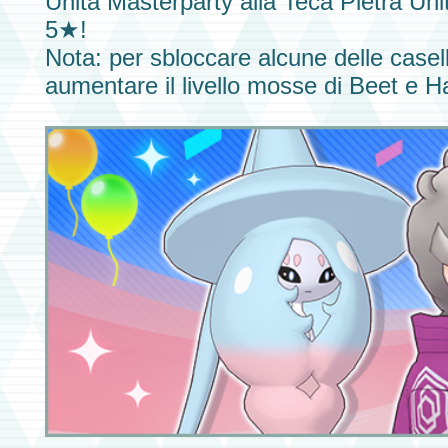
Unità Masterparty
alla
Teca Pietra Uni
5★!
Nota: per sbloccare alcune delle casel
aumentare il livello mosse di
Beet e H