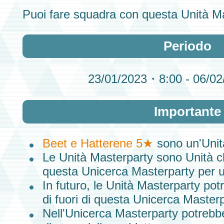
Puoi fare squadra con questa
Unità
Ma
Periodo
23/01/2023・8:00 - 06/0
Importante
Beet e Hatterene 5★
sono un'Unit
Le
Unità
Masterparty sono
Unità
c
questa
Unicerca Masterparty
per u
In futuro, le
Unità Masterparty
potr
di fuori di questa
Unicerca Masterp
Nell'
Unicerca Masterparty
potrebbe