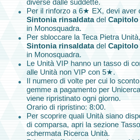
diverse dalle suddette.
Per il rinforzo a
6★ EX,
devi aver 
Sintonia rinsaldata
del
Capitolo
in
Monosquadra.
Per sbloccare la
Teca Pietra Unità
Sintonia rinsaldata
del
Capitolo
in Monosquadra.
Le Unità VIP hanno un tasso di com
alle Unità non VIP con 5★.
Il numero di volte per cui lo scont
gemme a pagamento
per Unicerca)
viene ripristinato ogni giorno.
Orario di ripristino: 8:00.
Per scoprire quali
Unità
siano dispon
di comparsa, apri la sezione Tass
schermata
Ricerca Unità
.